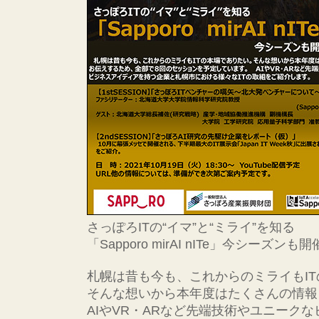
さっぽろITの“イマ”と“ミライ”を知る
「Sapporo mirAI nITe」今シーズン
札幌は昔も今も、これからのミライもI
そんな想いから本年度はたくさんの情報
AIやVR・ARなど先端技術やユニーク