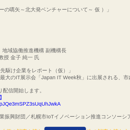
ンチャーの嚆矢～北大発ベンチャーについて～ 仮 ）」
 地域協働推進機構 副機構長
授 金子 純一 氏
 研究の先駆け企業をレポート（仮）」
のIT展示会「Japan IT Week秋」に出展される、市
0より配信開始します。
】
ovrpJQe3mSPZ3sUqUhJwkA
業振興財団／札幌市IoTイノベーション推進コンソーシ