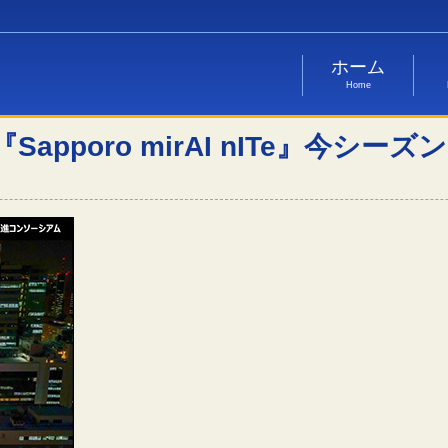
ホーム
Home
pporo mirAI nITe』今シー