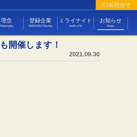
理念
登録企業
ミライナイト
お知らせ
Philosophy
SAPPORO Pitches
mirAI nITe
News
ズンも開催します！
2021.09.30